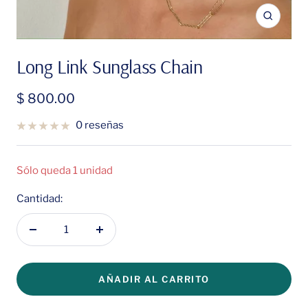
Zoom
Long Link Sunglass Chain
Precio
$ 800.00
de
0 reseñas
venta
Sólo queda 1 unidad
Cantidad:
Disminuir
Aumentar
cantidad
cantidad
AÑADIR AL CARRITO