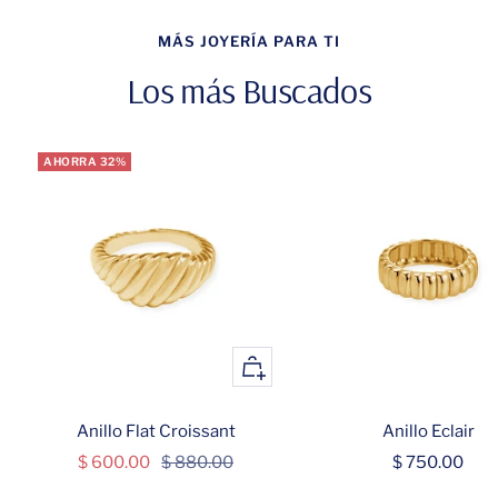
MÁS JOYERÍA PARA TI
Los más Buscados
AHORRA 32%
+
Añadir
Anillo Flat Croissant
Anillo Eclair
Precio
Precio
Precio
$ 600.00
$ 880.00
$ 750.00
de
normal
de