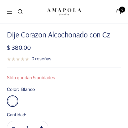
Saltar
Amapola
al
0
Navigación
Jewelry
contenido
Dije Corazon Alcochonado con Cz
Precio
$ 380.00
de
0 reseñas
venta
Sólo quedan 5 unidades
Color:
Blanco
Blanco
Cantidad: