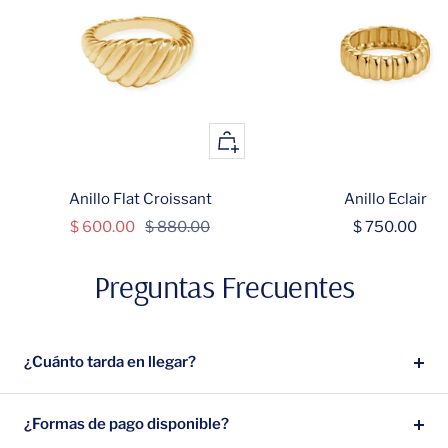
+
Añadir
Anillo Flat Croissant
Anillo Eclair
Precio
Precio
Precio
$ 600.00
$ 880.00
$ 750.00
de
normal
de
Preguntas Frecuentes
venta
venta
¿Cuánto tarda en llegar?
¿Formas de pago disponible?