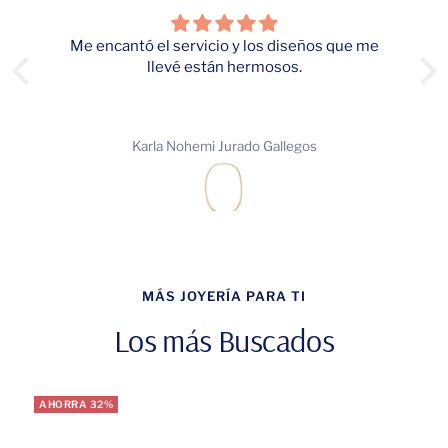
cantó el servicio y los diseños que me
llevé están hermosos.
El color y tamañ
Karla Nohemi Jurado Gallegos
D
MÁS JOYERÍA PARA TI
Los más Buscados
AHORRA 32%