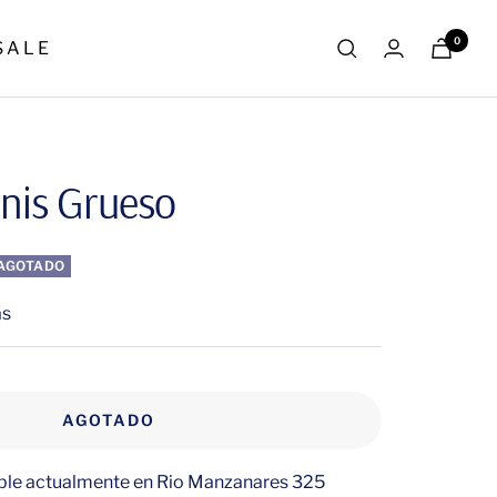
0
S A L E
nnis Grueso
AGOTADO
as
AGOTADO
ible actualmente en Rio Manzanares 325