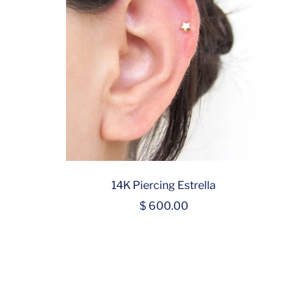
14K Piercing Estrella
Precio
$ 600.00
de
venta