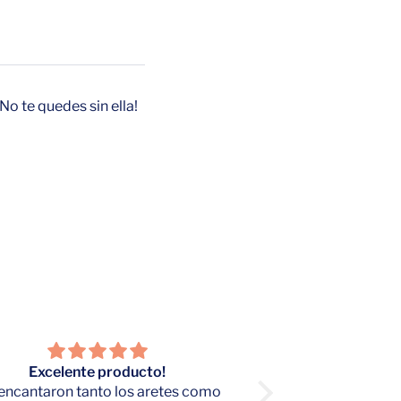
No te quedes sin ella!
Excelente producto!
Fue un regalo para
encantaron tanto los aretes como
cumpl