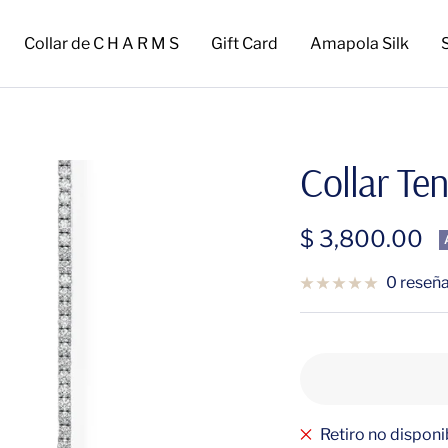
Collar de C H A R M S
Gift Card
Amapola Silk
Collar Te
Precio
$ 3,800.00
de
0 reseñ
venta
Retiro no dispon