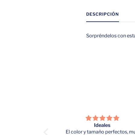
DESCRIPCIÓN
Sorpréndelos con esta 
vicio y los diseños
Ideales
están hermosos.
El color y tamaño perfectos, m