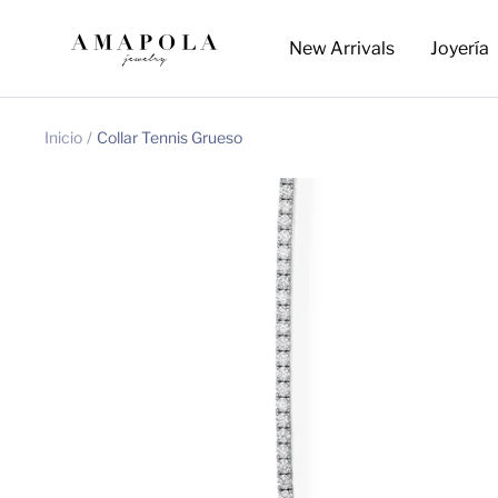
Saltar
Amapola
al
New Arrivals
Joyería
Jewelry
contenido
Inicio
Collar Tennis Grueso