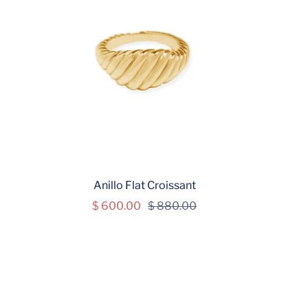
Anillo Flat Croissant
Precio
Precio
$ 600.00
$ 880.00
de
normal
venta