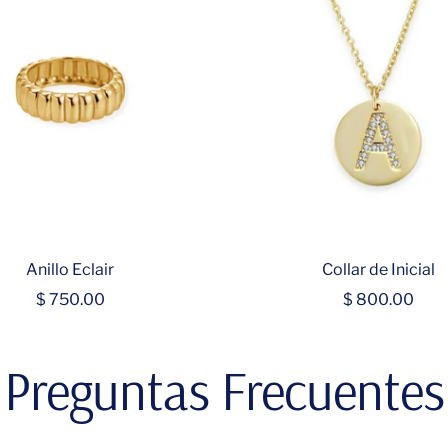
Anillo Eclair
Collar de Inicial
Precio
Precio
$ 750.00
$ 800.00
de
de
venta
venta
Preguntas Frecuentes