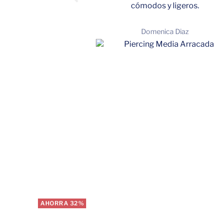
cómodos y ligeros.
Jurado Gallegos
Domenica Diaz
AHORRA 32%