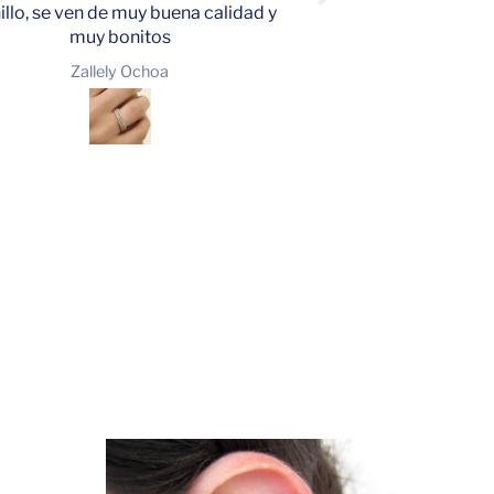
nillo, se ven de muy buena calidad y
Quedo encantada c
muy bonitos
satisfecho del prod
Gracias
Zallely Ochoa
Jorge C