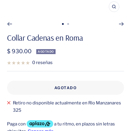
Zoom
Ir
Ir
a
a
Collar Cadenas en Roma
la
la
diapositiva
diapositiva
Precio
$ 930.00
AGOTADO
1
2
de
0 reseñas
venta
AGOTADO
Retiro no disponible actualmente en Rio Manzanares
325