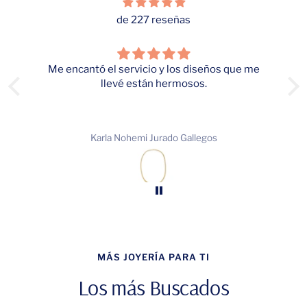
de 227 reseñas
cantó el servicio y los diseños que me
llevé están hermosos.
El color y tamañ
Karla Nohemi Jurado Gallegos
D
MÁS JOYERÍA PARA TI
Los más Buscados