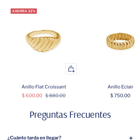
AHORRA 32%
+
Añadir
Anillo Flat Croissant
Anillo Eclair
Precio
Precio
Precio
$ 600.00
$ 880.00
$ 750.00
de
normal
de
Preguntas Frecuentes
venta
venta
¿Cuánto tarda en llegar?